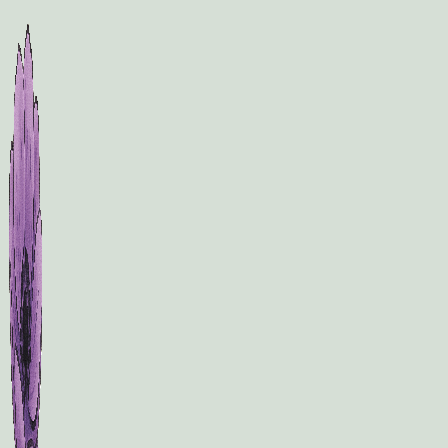
Fortsæt
til
indhold