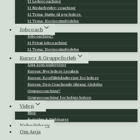
1:1 Ledercoaching
1:1 Medarbejder-coaching
1:1 Tema: Støtte til nye ledere.
1:1 Tema: Horisontudvidelse
Jobcoach
Jobcoaching?
1:1 Privat jobcoaching
1:1 Tema: Horisontudvidelse
Kurser & Gruppeforløb
Anja som underviser
Kursus: Nye ledere i praksis
Kursus: Konflikthåndtering for ledere
Kursus: Den Coachende tilgang i ledelse
Gruppecoaching?
Gruppecoaching for ledige ledere
Viden
Blog
E-guides & Webinarer
Nyhedsbrev
Om Anja