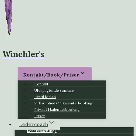
Winchler's
Kontakt/Book/Priser
Kontakt
Uforpligtende samtale
Bestil forløb
Virksomheds 1:1 kalenderbooking
Privat 1:1 kalenderbooking
Priser
Ledercoach
Ledercoaching?