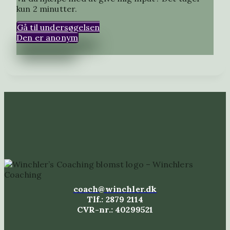
kun 2 minutter.
Gå til undersøgelsen
Den er anonym
coach@winchler.dk
Tlf.: 2879 2114
CVR-nr.: 40299521