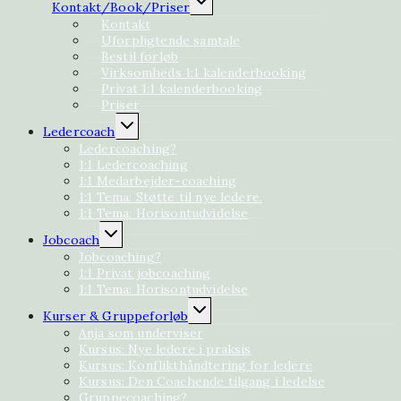
Kontakt/Book/Priser
undermenu
Kontakt
Uforpligtende samtale
Bestil forløb
Virksomheds 1:1 kalenderbooking
Privat 1:1 kalenderbooking
Priser
Skift
Ledercoach
undermenu
Ledercoaching?
1:1 Ledercoaching
1:1 Medarbejder-coaching
1:1 Tema: Støtte til nye ledere.
1:1 Tema: Horisontudvidelse
Skift
Jobcoach
undermenu
Jobcoaching?
1:1 Privat jobcoaching
1:1 Tema: Horisontudvidelse
Skift
Kurser & Gruppeforløb
undermenu
Anja som underviser
Kursus: Nye ledere i praksis
Kursus: Konflikthåndtering for ledere
Kursus: Den Coachende tilgang i ledelse
Gruppecoaching?