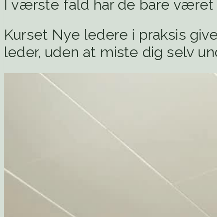
I værste fald har de bare været
Kurset Nye ledere i praksis give
leder, uden at miste dig selv un