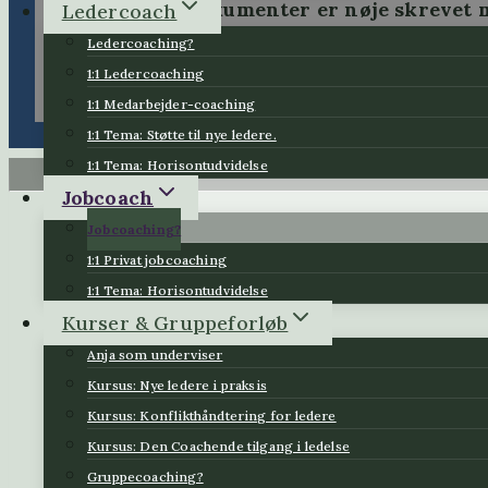
Mine dokumenter er nøje skrevet me
Ledercoach
Ledercoaching?
1:1 Ledercoaching
1:1 Medarbejder-coaching
1:1 Tema: Støtte til nye ledere.
1:1 Tema: Horisontudvidelse
Jobcoach
Jobcoaching?
1:1 Privat jobcoaching
1:1 Tema: Horisontudvidelse
Kurser & Gruppeforløb
Anja som underviser
Kursus: Nye ledere i praksis
Kursus: Konflikthåndtering for ledere
Kursus: Den Coachende tilgang i ledelse
Gruppecoaching?