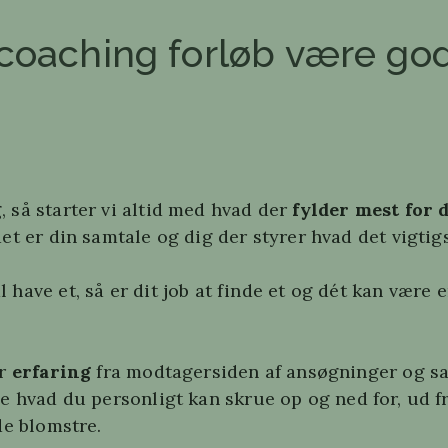
obcoaching forløb være god
, så starter vi altid med hvad der
fylder mest for 
et er din samtale og dig der styrer hvad det vigtigs
 have et, så er dit job at finde et og dét kan være
or
erfaring
fra modtagersiden af ansøgninger og sam
t se hvad du personligt kan skrue op og ned for, ud
de blomstre.