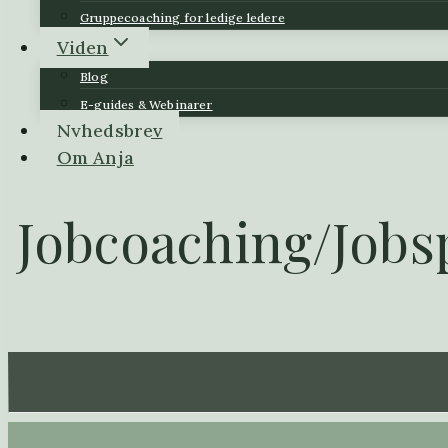
Gruppecoaching for ledige ledere
Viden
Blog
E-guides & Webinarer
Nyhedsbrev
Om Anja
Jobcoaching/Jobsp