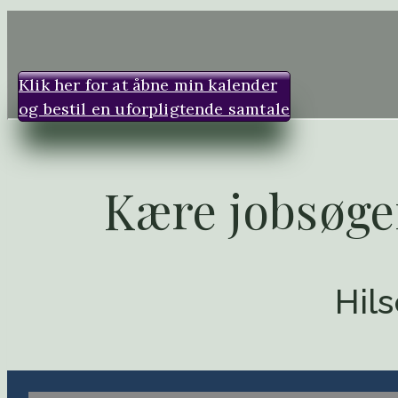
Fortsæt
til
indhold
Klik her for at åbne min kalender
og bestil en uforpligtende samtale
Kære jobsøger
Hil