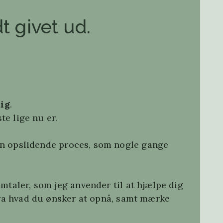
t givet ud.
dig
.
te lige nu er.
 en opslidende proces, som nogle gange
taler, som jeg anvender til at hjælpe dig
 fra hvad du ønsker at opnå, samt mærke