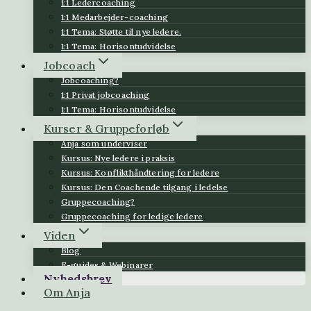
1:1 Ledercoaching
1:1 Medarbejder-coaching
1:1 Tema: Støtte til nye ledere.
1:1 Tema: Horisontudvidelse
Jobcoach
Jobcoaching?
1:1 Privat jobcoaching
1:1 Tema: Horisontudvidelse
Kurser & Gruppeforløb
Anja som underviser
Kursus: Nye ledere i praksis
Kursus: Konflikthåndtering for ledere
Kursus: Den Coachende tilgang i ledelse
Gruppecoaching?
Gruppecoaching for ledige ledere
Viden
Blog
E-guides & Webinarer
Nyhedsbrev
Om Anja