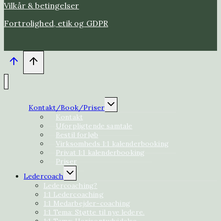
Vilkår & betingelser
Fortrolighed, etik og GDPR
Skift
Kontakt/Book/Priser
undermenu
Kontakt
Uforpligtende samtale
Bestil forløb
Virksomheds 1:1 kalenderbooking
Privat 1:1 kalenderbooking
Priser
Skift
Ledercoach
undermenu
Ledercoaching?
1:1 Ledercoaching
1:1 Medarbejder-coaching
1:1 Tema: Støtte til nye ledere.