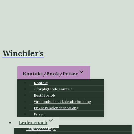
Winchler's
Kontakt/Book/Priser
Kontakt
Uforpligtende samtale
Bestil forløb
Virksomheds 1:1 kalenderbooking
Privat 1:1 kalenderbooking
Priser
Ledercoach
Ledercoaching?