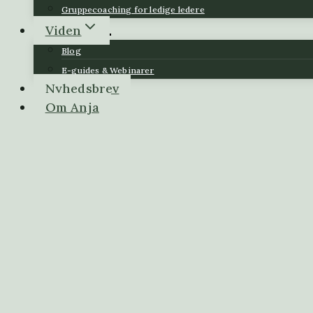
Gruppecoaching for ledige ledere
Viden
Blog
E-guides & Webinarer
Nyhedsbrev
Om Anja