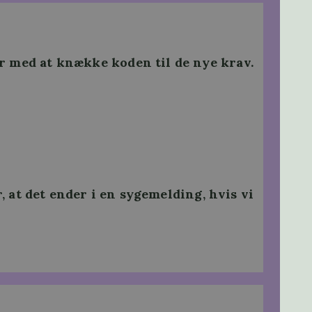
er med at knække koden til de nye krav.
 at det ender i en sygemelding, hvis vi