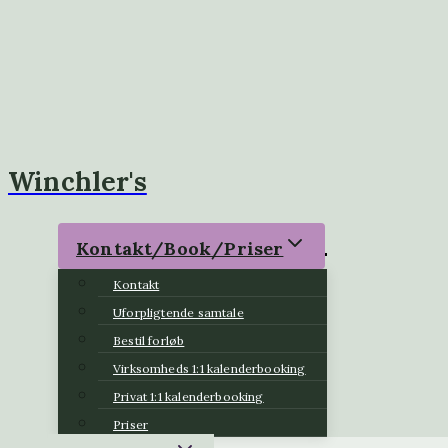
Winchler's
Kontakt/Book/Priser
Kontakt
Uforpligtende samtale
Bestil forløb
Virksomheds 1:1 kalenderbooking
Privat 1:1 kalenderbooking
Priser