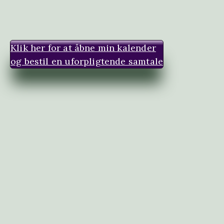
Fortsæt
til
indhold
Klik her for at åbne min kalender
og bestil en uforpligtende samtale