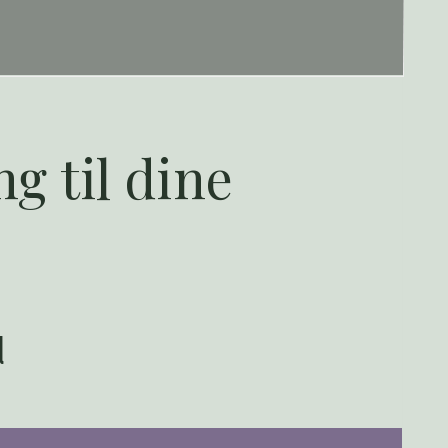
g til dine
d