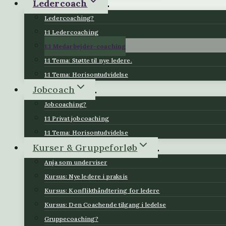
Ledercoach
Ledercoaching?
1:1 Ledercoaching
1:1 Medarbejder-coaching
1:1 Tema: Støtte til nye ledere.
1:1 Tema: Horisontudvidelse
Jobcoach
Jobcoaching?
1:1 Privat jobcoaching
1:1 Tema: Horisontudvidelse
Kurser & Gruppeforløb
Anja som underviser
Kursus: Nye ledere i praksis
Kursus: Konflikthåndtering for ledere
Kursus: Den Coachende tilgang i ledelse
Gruppecoaching?